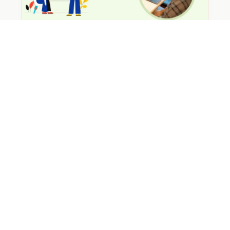
LearnOの育て方ー 共に考え、共に進む〈CS編〉
LearnOの育て方ー「分からない」をいっしょに考
える〈IS編〉