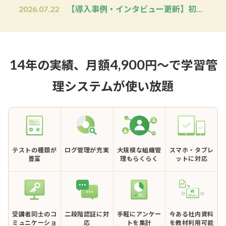
2026.07.22
【導入事例・インタビュー更新】初期費用ゼロ
年の実績、月額
円〜で学習管
14
4,900
理システムが使い放題
テストの種類が
ログ管理が充実
大規模な組織管
スマホ・タブレ
豊富
理もらくらく
ットに対応
受講者同士のコ
二段階認証に対
手軽にアンケー
今ある社内資料
ミュニケーショ
応
トを集計
を教材利用可能