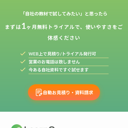
「自社の教材で試してみたい」と思ったら
1
まずは
ヶ月無料トライアルで、使いやすさをご
体感ください
check
WEB上で見積り/トライアル発行可
check
営業のお電話は致しません
check
今ある自社資料ですぐ試せます
自動お見積り・資料請求