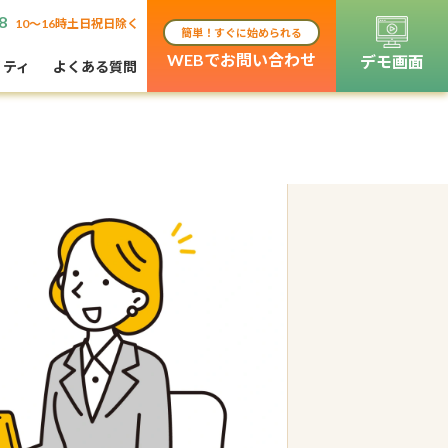
8
10〜16時土日祝日除く
簡単！すぐに始められる
WEBでお問い合わせ
デモ画面
リティ
よくある質問