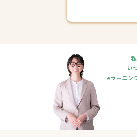
私
い
eラーニン