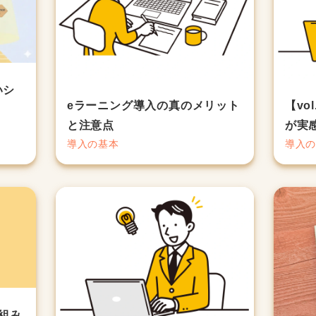
いシ
eラーニング導入の真のメリット
【vo
と注意点
が実
導入の基本
導入
組み