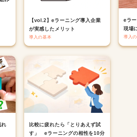
eラ
【vol.2】eラーニング導入企業
現場
が実感したメリット
導入
導入の基本
流れ
比較に疲れたら「とりあえず試
す」 eラーニングの相性を10分