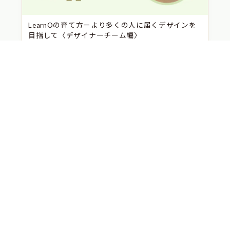
LearnOの育て方ーより多くの人に届くデザインを
目指して〈デザイナーチーム編〉
LearnOの育て方ー 共に考え、共に進む〈CS編〉