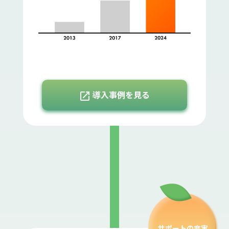
open_in_new
導入事例を見る
サポートの充実