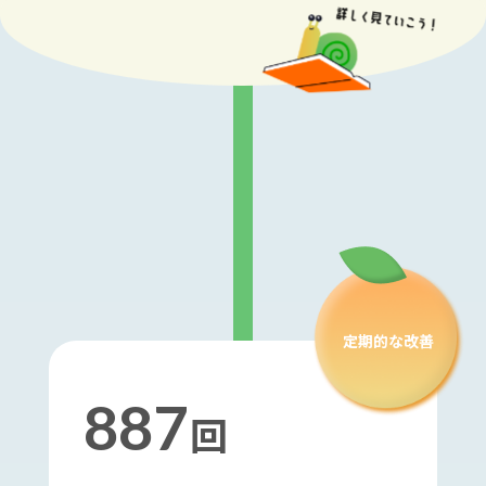
定期的な改善
887
回