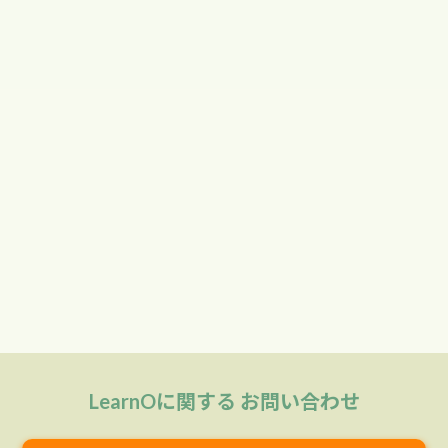
LearnO最新情報
2026.08.04
LearnOサポートセンター 夏季
休業のお知らせ
>> 最新情報一覧
LearnOに関する お問い合わせ