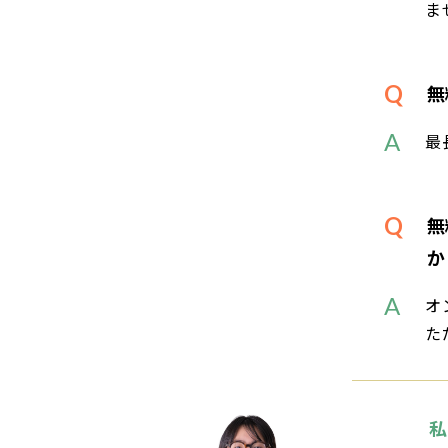
ま
無
最
無
か
オ
た
私