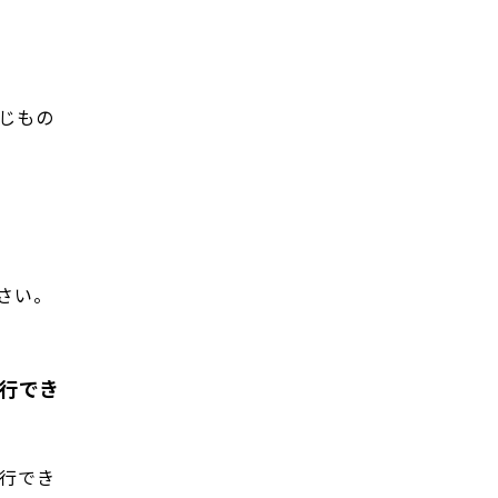
じもの
さい。
行でき
行でき