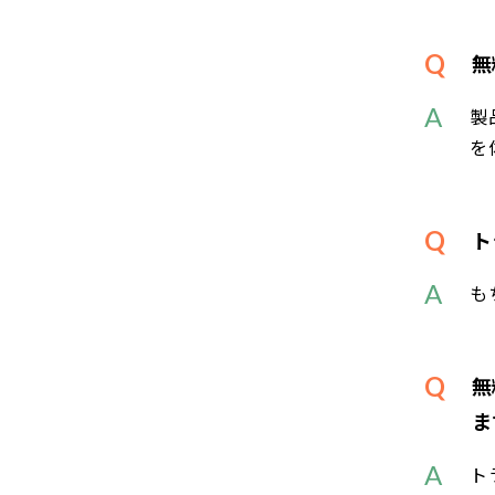
無
製
を
ト
も
無
ま
ト