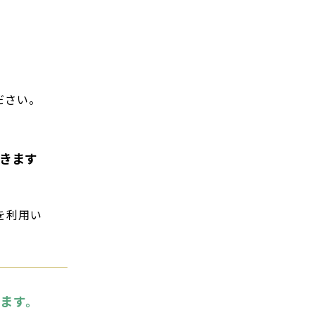
ださい。
きます
を利用い
います。