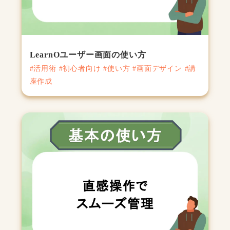
LearnOユーザー画面の使い方
#活用術 #初心者向け #使い方 #画面デザイン #講
座作成