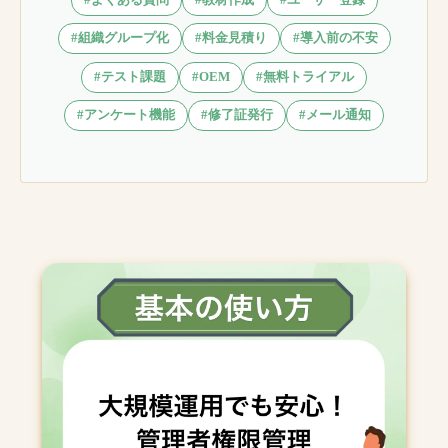
#組織グループ化
#料金見積り
#導入前の不安
#テスト課題
#OEM
#無料トライアル
#アンケート機能
#修了証発行
#メール通知