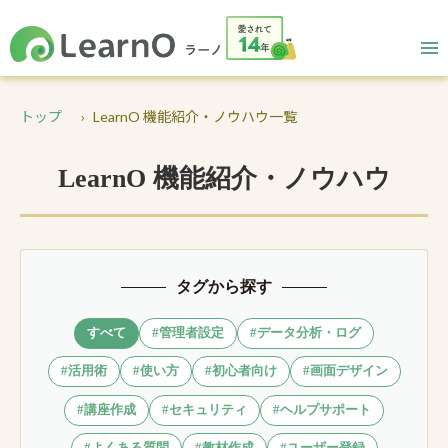
トップ
LearnO 機能紹介・ノウハウ一覧
LearnO 機能紹介・ノウハウ
タグから探す
すべて
#管理者設定
#データ分析・ログ
#活用術
#使い方
#初心者向け
#画面デザイン
#講座作成
#セキュリティ
#ヘルプサポート
#よくある質問
#教材作成
#ユーザー登録