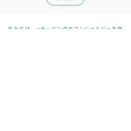
eラーニング選びで失敗しない！現場に定着する導
入の進め方
受講率を劇的に向上させる効果的な運用ノウハウ