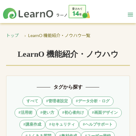
トップ
LearnO 機能紹介・ノウハウ一覧
LearnO 機能紹介・ノウハウ
タグから探す
すべて
#管理者設定
#データ分析・ログ
#活用術
#使い方
#初心者向け
#画面デザイン
#講座作成
#セキュリティ
#ヘルプサポート
#よくある質問
#教材作成
#ユーザー登録