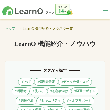
トップ
LearnO 機能紹介・ノウハウ一覧
LearnO 機能紹介・ノウハウ
タグから探す
すべて
#管理者設定
#データ分析・ログ
#活用術
#使い方
#初心者向け
#画面デザイン
#講座作成
#セキュリティ
#ヘルプサポート
#よくある質問
#教材作成
#ユーザー登録