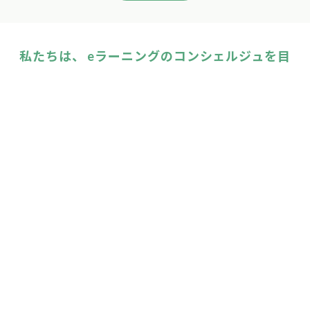
私たちは、 eラーニングのコンシェルジュを目
指しています。
いつもお客様から寄せられるご質問を一覧にま
とめてみました！
eラーニングのこと、LearnOに関すること、な
んでもお気軽にご相談ください。
LearnO よくある質問はこちら