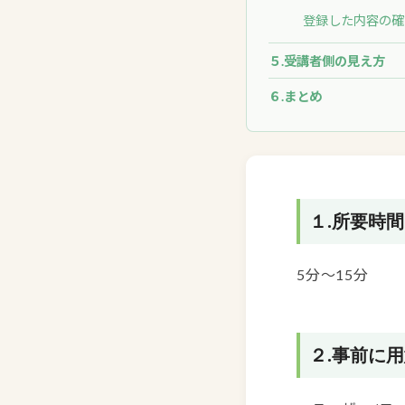
登録した内容の確
５.受講者側の見え方
６.まとめ
１.所要時間
5分～15分
２.事前に