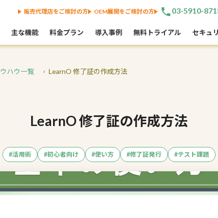
phone
03-5910-871
販売代理店をご検討の方
OEM展開をご検討の方
主な機能
料金プラン
導入事例
無料トライアル
セキュ
・ノウハウ一覧
LearnO 修了証の作成方法
LearnO 修了証の作成方法
#活用術
#初心者向け
#使い方
#修了証発行
#テスト課題