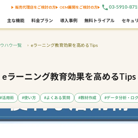
phone
03-5910-871
販売代理店をご検討の方
OEM展開をご検討の方
主な機能
料金プラン
導入事例
無料トライアル
セキュ
・ノウハウ一覧
eラーニング教育効果を高めるTips
eラーニング教育効果を高めるTips
#活用術
#使い方
#よくある質問
#教材作成
#データ分析・ロ