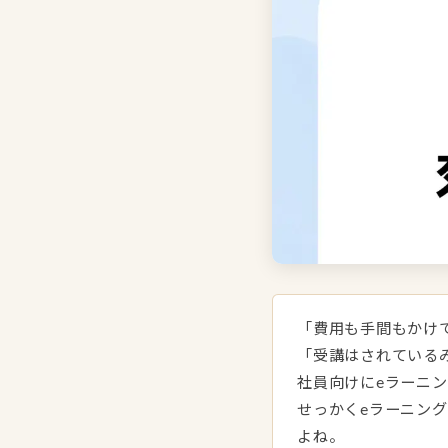
「費用も手間もかけ
「受講はされている
社員向けにeラーニ
せっかくeラーニン
よね。