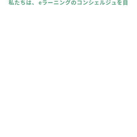
私たちは、 eラーニングのコンシェルジュを目
指しています。
いつもお客様から寄せられるご質問を一覧にま
とめてみました！
eラーニングのこと、LearnOに関すること、な
んでもお気軽にご相談ください。
LearnO よくある質問はこちら
サイトマップ
事業提携
トップ
Webセミナー代行