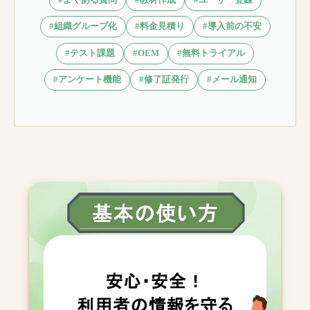
#組織グループ化
#料金見積り
#導入前の不安
#テスト課題
#OEM
#無料トライアル
#アンケート機能
#修了証発行
#メール通知