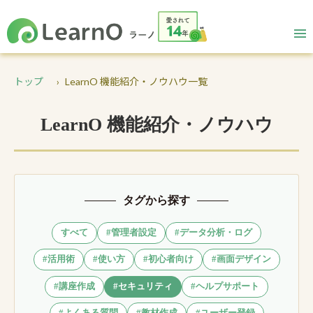
トップ
LearnO 機能紹介・ノウハウ一覧
LearnO 機能紹介・ノウハウ
タグから探す
すべて
#管理者設定
#データ分析・ログ
#活用術
#使い方
#初心者向け
#画面デザイン
#講座作成
#セキュリティ
#ヘルプサポート
#よくある質問
#教材作成
#ユーザー登録