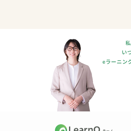
私
い
eラーニン