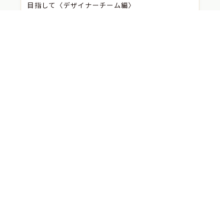
目指して〈デザイナーチーム編〉
LearnOの育て方ー 共に考え、共に進む〈CS編〉