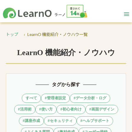
トップ
LearnO 機能紹介・ノウハウ一覧
LearnO 機能紹介・ノウハウ
タグから探す
すべて
#管理者設定
#データ分析・ログ
#活用術
#使い方
#初心者向け
#画面デザイン
#講座作成
#セキュリティ
#ヘルプサポート
#よくある質問
#教材作成
#ユーザー登録