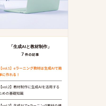
「生成AIと教材制作」
7
件の記事
【vol.1】eラーニング教材は生成AIで簡
単に作れる！
【vol.2】教材制作に生成AIを活用する
ための基礎知識
【vol.3】生成AIでeラーニング教材の構