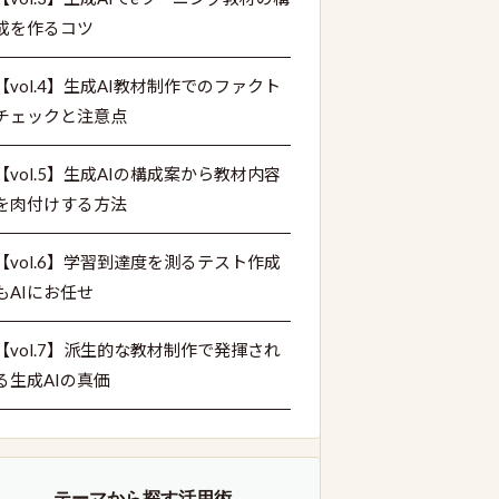
成を作るコツ
【vol.4】生成AI教材制作でのファクト
チェックと注意点
【vol.5】生成AIの構成案から教材内容
を肉付けする方法
【vol.6】学習到達度を測るテスト作成
もAIにお任せ
【vol.7】派生的な教材制作で発揮され
る生成AIの真価
テーマから探す活用術