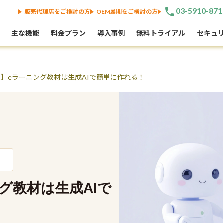
phone
03-5910-871
販売代理店をご検討の方
OEM展開をご検討の方
主な機能
料金プラン
導入事例
無料トライアル
セキュ
l.1】eラーニング教材は生成AIで簡単に作れる！
ング教材は生成AIで