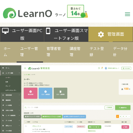
desktop_mac
smartphone
ユーザー画面PC
ユーザー画面スマ
settings
管理画面
版
ートフォン版
ホー
ユーザー管
管理者管
講座管
テスト登
データ分
ム
理
理
理
録
析