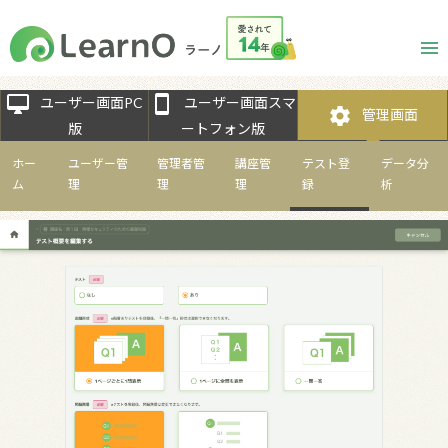
desktop_mac
smartphone
ユーザー画面PC
ユーザー画面スマ
settings
管理画面
版
ートフォン版
ホー
ユーザー管
管理者管
講座管
テスト登
データ分
ム
理
理
理
録
析