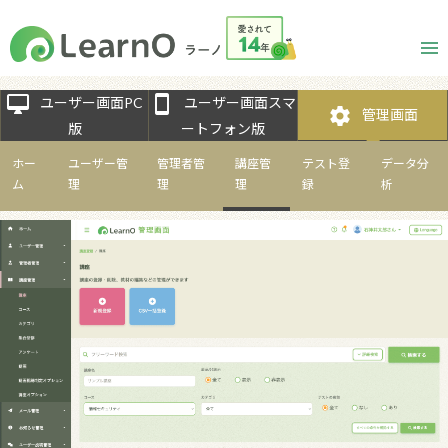
desktop_mac
smartphone
ユーザー画面PC
ユーザー画面スマ
settings
管理画面
版
ートフォン版
ホー
ユーザー管
管理者管
講座管
テスト登
データ分
ム
理
理
理
録
析