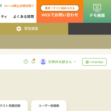
8
10〜16時土日祝日除く
簡単！すぐに始められる
WEBでお問い合わせ
デモ画面
リティ
よくある質問
settings
管理画面