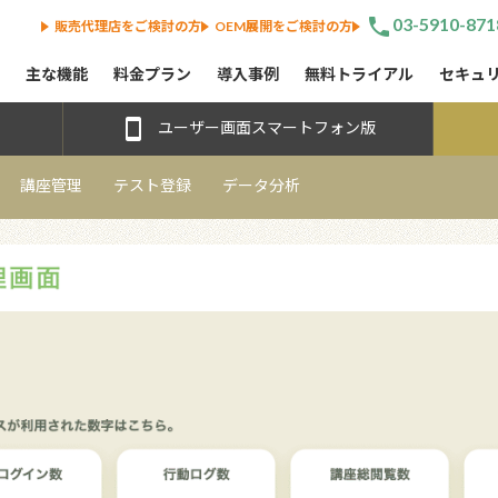
phone
03-5910-871
販売代理店をご検討の方
OEM展開をご検討の方
主な機能
料金プラン
導入事例
無料トライアル
セキュ
smartphone
ユーザー画面スマートフォン版
講座管理
テスト登録
データ分析