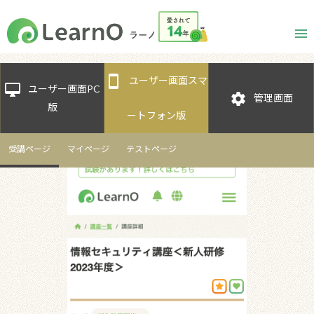
smartphone
ユーザー画面スマ
desktop_mac
ユーザー画面PC
settings
管理画面
版
ートフォン版
受講ページ
マイページ
テストページ