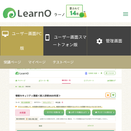
desktop_mac
ユーザー画面PC
smartphone
ユーザー画面スマ
settings
管理画面
ートフォン版
版
受講ページ
マイページ
テストページ