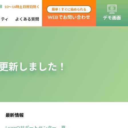
8
10〜16時土日祝日除く
簡単！すぐに始められる
WEBでお問い合わせ
デモ画面
リティ
よくある質問
を更新しました！
最新情報
LearnOサポートセンター 夏