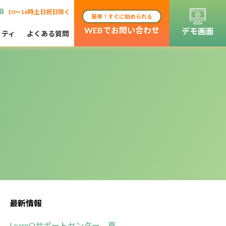
8
10〜16時土日祝日除く
簡単！すぐに始められる
WEBでお問い合わせ
デモ画面
リティ
よくある質問
！
最新情報
LearnOサポートセンター 夏