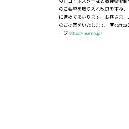
めロゴ・ポスターなど販促物を制作
のご要望を取り入れ改良を重ね、
に進めてまいります。 お客さま
のご提案をいたします。 ▼coff
ージ
https://learno.jp/