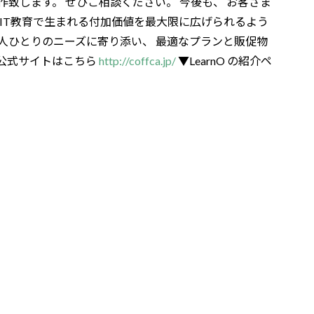
致します。 ぜひご相談ください。 今後も、 お客さま
 IT教育で生まれる付加価値を最大限に広げられるよう
一人ひとりのニーズに寄り添い、 最適なプランと販促物
ca公式サイトはこちら
http://coffca.jp/
▼LearnO の紹介ペ