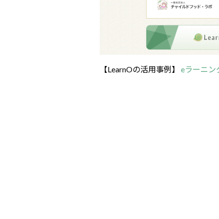
【LearnOの活用事例】
eラーニン