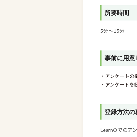
所要時間
5分～15分
事前に用意
・アンケートの
・アンケートを
登録方法の
LearnOで