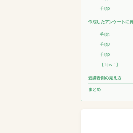
手順3
作成したアンケートに
手順1
手順2
手順3
【Tips！】
受講者側の見え方
まとめ